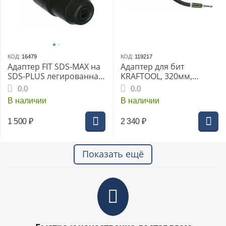
КОД:
16479
КОД:
119217
Адаптер FIT SDS-MAX на
Адаптер для бит
SDS-PLUS легированная
KRAFTOOL, 320мм,
сталь
гибкий (26762-320)
0.0
0.0
В наличии
В наличии
1 500
₽
2 340
₽
Показать ещё