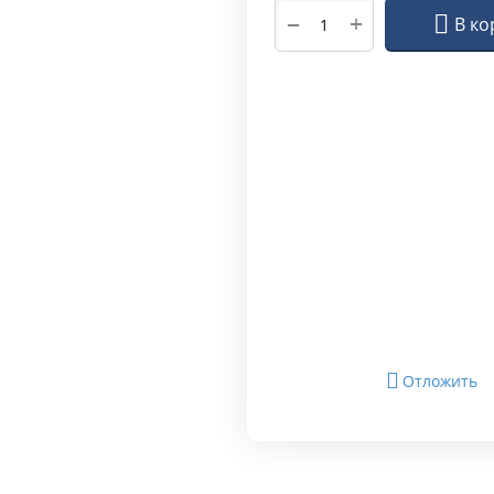
+
−
В ко
Отложить