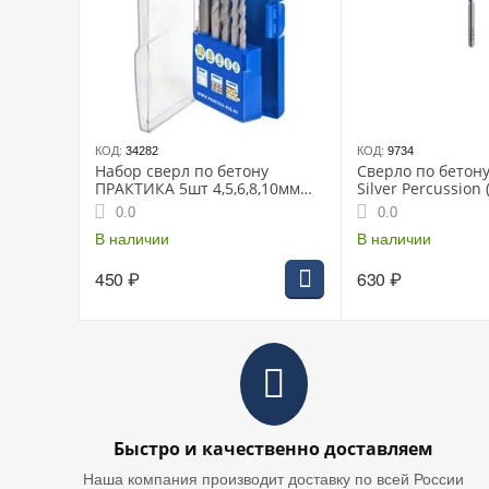
КОД:
34282
КОД:
9734
Набор сверл по бетону
Сверло по бетон
ПРАКТИКА 5шт 4,5,6,8,10мм
Silver Percussion
ПРО-кассета (640-322) Профи
мм) (2 608 597 67
0.0
0.0
В наличии
В наличии
450
₽
630
₽
Быстро и качественно доставляем
Наша компания производит доставку по всей России