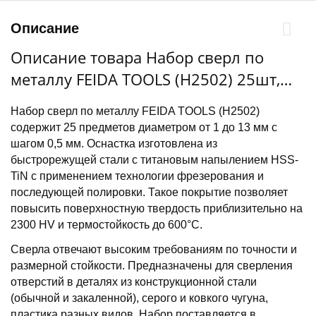
Описание
Описание товара Набор сверл по
металлу FEIDA TOOLS (H2502) 25шт,
титан, 1-13мм через 0.5мм,
Набор сверл по металлу FEIDA TOOLS (H2502)
металл.коробка с окном
содержит 25 предметов диаметром от 1 до 13 мм с
шагом 0,5 мм. Оснастка изготовлена из
быстрорежущей стали с титановым напылением HSS-
TiN с применением технологии фрезерования и
последующей полировки. Такое покрытие позволяет
повысить поверхностную твердость приблизительно на
2300 HV и термостойкость до 600°С.
Сверла отвечают высоким требованиям по точности и
размерной стойкости. Предназначены для сверления
отверстий в деталях из конструкционной стали
(обычной и закаленной), серого и ковкого чугуна,
пластика разных видов. Набор поставляется в