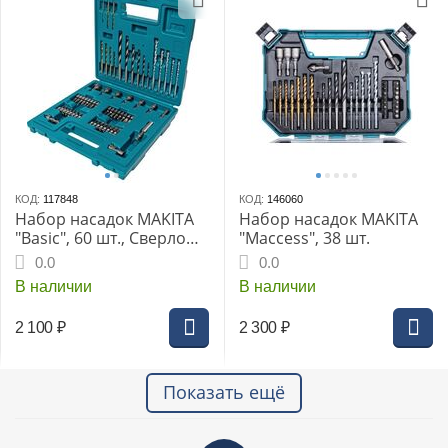
КОД:
117848
КОД:
146060
Набор насадок MAKITA
Набор насадок MAKITA
"Basic", 60 шт., Сверло
"Maccess", 38 шт.
по металлу HSS-TIN, 7
0.0
0.0
шт. Сверла по кирпичу и
В наличии
В наличии
камню, 5 шт. Сверло
спиральное по дереву, 6
2 100
₽
2 300
₽
шт. Биты 25 мм
Показать ещё