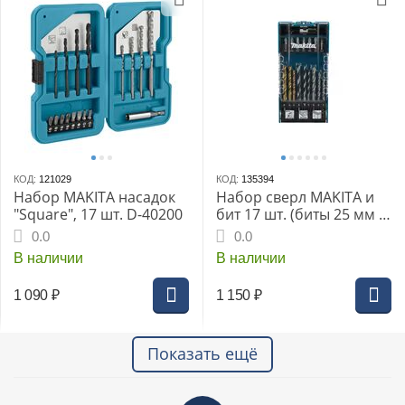
КОД:
121029
КОД:
135394
Набор MAKITA насадок
Набор сверл MAKITA и
"Square", 17 шт. D-40200
бит 17 шт. (биты 25 мм 7
шт.; битодержатель;
0.0
0.0
дерево/металл/бетон -
В наличии
В наличии
5, 6, 8 мм)
1 090
₽
1 150
₽
Показать ещё