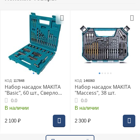
КОД:
117848
КОД:
146060
Набор насадок MAKITA
Набор насадок MAKITA
"Basic", 60 шт., Сверло
"Maccess", 38 шт.
по металлу HSS-TIN, 7
0.0
0.0
шт. Сверла по кирпичу и
В наличии
В наличии
камню, 5 шт. Сверло
спиральное по дереву, 6
2 100
₽
2 300
₽
шт. Биты 25 мм