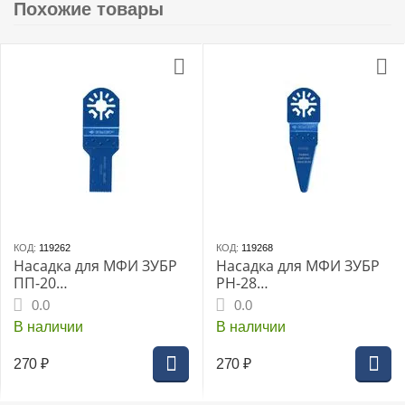
Похожие товары
КОД:
119262
КОД:
119268
Насадка для МФИ ЗУБР
Насадка для МФИ ЗУБР
ПП-20
РН-28
«ПРОФЕССИОНАЛ»,
«ПРОФЕССИОНАЛ»,
0.0
0.0
20x40мм, (У8А), прямая
28x50мм, (У8А),
В наличии
В наличии
пильная насадка по
удлинённая, резак-
дереву, пластику, OIS
насадка, OIS (15569-28)
270
₽
270
₽
(15565-20)