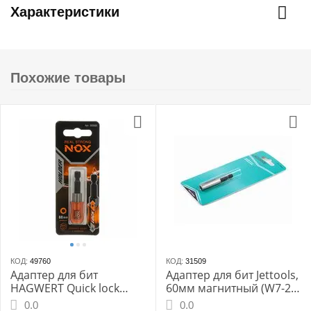
Характеристики
Похожие товары
КОД:
49760
КОД:
31509
Адаптер для бит
Адаптер для бит Jettools,
HAGWERT Quick lock
60мм магнитный (W7-21-
"NOX" магнитный 350500
41-06014)
0.0
0.0