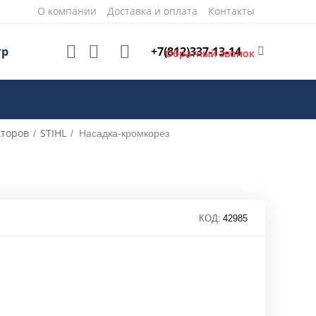
О компании
Доставка и оплата
Контакты
+7(812)337-13-14
тр
Обратный звонок
кторов
STIHL
/
/
Насадка-кромкорез
КОД:
42985