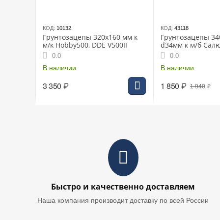
КОД:
10132
КОД:
43118
Грунтозацепы 320х160 мм к
Грунтозацепы 3
м/к Hobby500, DDE V500II
d34мм к м/б Салю
Фаворит
0.0
0.0
В наличии
В наличии
3 350
₽
1 850
₽
1 940
₽
Быстро и качественно доставляем
Наша компания производит доставку по всей России