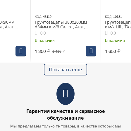
КОД:
43119
КОД:
10131
40х90мм
Грунтозацепы 380х200мм
Грунтозаце
т, Агат,
d34мм к м/б Салют, Агат,
к м/к Lilli, T
Фаворит
(29.04.10.00.
0.0
0.0
В наличии
В наличии
1 350
₽
1 650
₽
1 410
₽
Показать ещё
Гарантия качества и сервисное
обслуживание
Мы предлагаем только те товары, в качестве которых мы