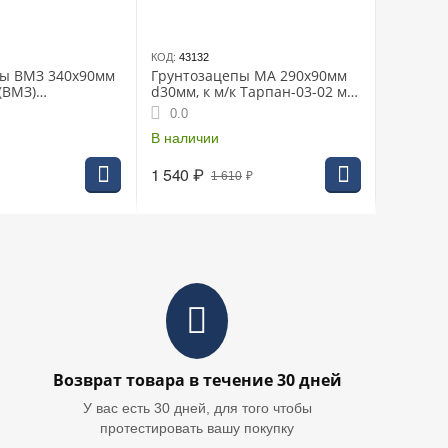
КОД:
43132
пы ВМЗ 340х90мм
Грунтозацепы МА 290х90мм
X (ВМЗ)
d30мм, к м/к Тарпан-03-02 м/б
00)
Нева, Мульти-Агро
0.0
(000202948)
В наличии
1 540
₽
1 610
₽
Возврат товара в течение 30 дней
У вас есть 30 дней, для того чтобы
протестировать вашу покупку