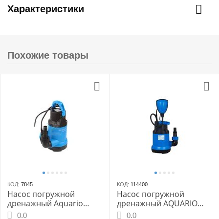
Характеристики
Похожие товары
КОД:
7845
КОД:
114400
Насос погружной
Насос погружной
дренажный Aquario
дренажный AQUARIO
ADS-1500
ADS-250-5E, 250 Вт
0.0
0.0