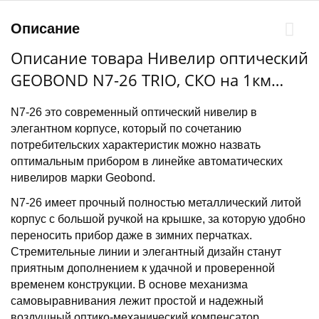
Описание
Описание товара Нивелир оптический
GEOBOND N7-26 TRIO, СКО на 1км
дв.хода:±2,0 мм, увел. крат:26х,
N7-26 это современный оптический нивелир в
IP54,штатив ТГ-3230 рейкаTS кейс
элегантном корпусе, который по сочетанию
потребительских характеристик можно назвать
оптимальным прибором в линейке автоматических
нивелиров марки Geobond.
N7-26 имеет прочный полностью металлический литой
корпус с большой ручкой на крышке, за которую удобно
переносить прибор даже в зимних перчатках.
Стремительные линии и элегантный дизайн станут
приятным дополнением к удачной и проверенной
временем конструкции. В основе механизма
самовыравнивания лежит простой и надежный
воздушный оптико-механический компенсатор,