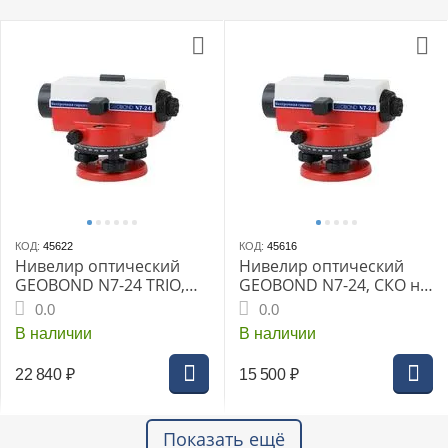
КОД:
45622
КОД:
45616
Нивелир оптический
Нивелир оптический
GEOBOND N7-24 TRIO,
GEOBOND N7-24, СКО на
СКО на 1км дв.хода:±2,0
1км дв.хода:±2,0 мм,
0.0
0.0
мм, увел.крат:24х,
увел. крат:24х, IP54
В наличии
В наличии
IP54,штатив ТГ-3230
рейкаTS кейс
22 840
₽
15 500
₽
Показать ещё