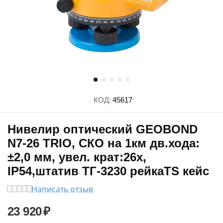
КОД:
45617
Нивелир оптический GEOBOND
N7-26 TRIO, СКО на 1км дв.хода:
±2,0 мм, увел. крат:26х,
IP54,штатив ТГ-3230 рейкаTS кейс
Написать отзыв
23 920
₽