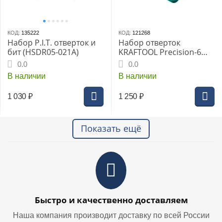
КОД:
135222
КОД:
121268
Набор P.I.T. отверток и
Набор отверток
бит (HSDR05-021A)
KRAFTOOL Precision-6
«PRO», часовых для для
0.0
0.0
особо точных работ,
В наличии
В наличии
металлическая рукоятка
с противоскользящей
1 030
₽
1 250
₽
накладкой, жало из
специальн
Показать ещё
Быстро и качественно доставляем
Наша компания производит доставку по всей России