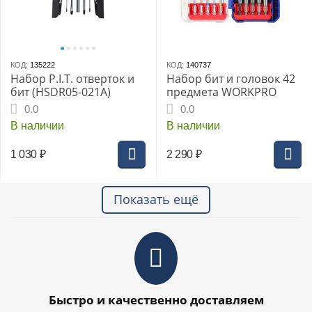
КОД:
135222
КОД:
140737
Набор P.I.T. отверток и
Набор бит и головок 42
бит (HSDR05-021A)
предмета WORKPRO
0.0
0.0
В наличии
В наличии
1 030
₽
2 290
₽
Показать ещё
Быстро и качественно доставляем