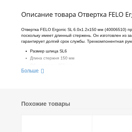
Описание товара Отвертка FELO Er
Отвертка FELO Ergonic SL 6.0х1.2х150 мм (40006510) 
поскольку имеет длинный стержень. Он изготовлен из 
гарантирует долгий срок службы. Трехкомпонентная рук
Размер шлица SL6
Длина стержня 150 мм
Общая длина 256 мм
Больше
Материал рукояти: 3-х компонентный
Форма ручки: Прямая
Материал стержня: CrMoV
Диаметр стержня 6 мм
Вес 0.099 кг
Похожие товары