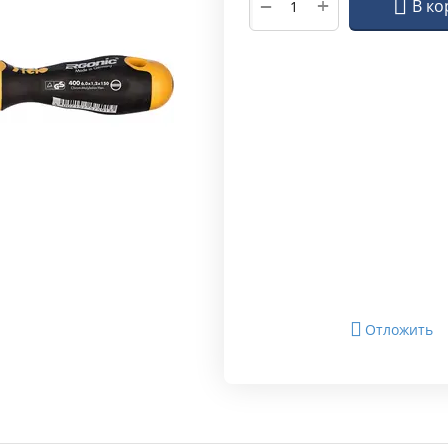
+
−
В ко
Отложить