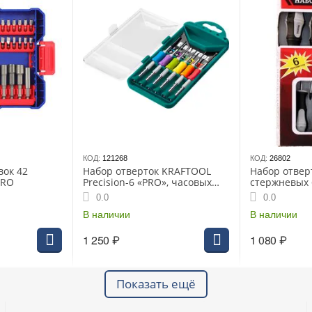
КОД:
121268
КОД:
26802
вок 42
Набор отверток KRAFTOOL
Набор отвер
PRO
Precision-6 «PRO», часовых
стержневых 
для для особо точных работ,
(SDS06CP)
0.0
0.0
металлическая рукоятка с
противоскользящей
В наличии
В наличии
накладкой, жало из
специальн
1 250
₽
1 080
₽
Показать ещё