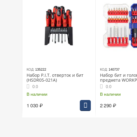
КОД:
135222
КОД:
140737
Набор P.I.T. отверток и бит
Набор бит и голо
(HSDR05-021A)
предмета WORK
0.0
0.0
В наличии
В наличии
1 030
₽
2 290
₽