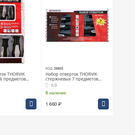
КОД:
26803
ток THORVIK
Набор отверток THORVIK
6 предметов
стержневых 7 предметов
(SDS07CO)
0.0
В наличии
1 660
₽