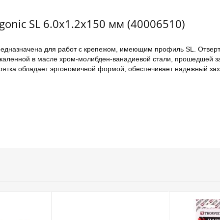
gonic SL 6.0х1.2х150 мм (40006510)
предназначена для работ с крепежом, имеющим профиль SL. Отверт
закаленной в масле хром-молибден-ванадиевой стали, прошедшей з
оятка обладает эргономичной формой, обеспечивает надежный захва