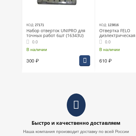
КОД:
27171
КОД:
123816
Набор отверток UNIPRO для
Отвертка FELO
точных работ 6шт (16343U)
диэлектрическая
SL4,0x0,8x100 91
0.0
0.0
В наличии
В наличии
300
₽
610
₽
Быстро и качественно доставляем
Наша компания производит доставку по всей России