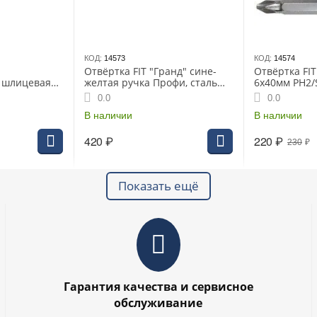
КОД:
14573
КОД:
14574
Отвёртка FIT "Гранд" сине-
Отвёртка FI
 шлицевая
желтая ручка Профи, сталь
6х40мм PH2/
304090
S2, магн.кончик 8 х 150 мм
жалом проре
0.0
0.0
РН3
(56226i)
В наличии
В наличии
420
₽
220
₽
230
₽
Показать ещё
Гарантия качества и сервисное
обслуживание