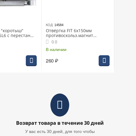
КОД:
14584
T "коротыш"
Отвёртка FIT 6х150мм
SL6 с перестаным
противоскольз.магнит
з. ручка CrV
(55146i)
0.0
В наличии
260
₽
Возврат товара в течение 30 дней
У вас есть 30 дней, для того чтобы