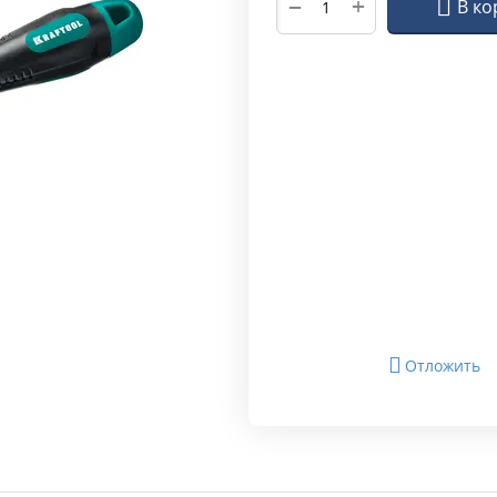
+
−
В ко
Отложить