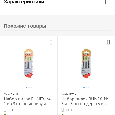
Характеристики
Похожие товары
КОД:
49748
КОД:
49749
Набор пилок RUNEX, №
Набор пилок RUNEX, №
1 из 3 шт по дереву и
3 из 3 шт по дереву и
пластику
пластику
0.0
0.0
T101B/T111C/T119BO
T101D/T111C/T244D