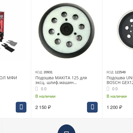
КОД:
20931
КОД:
122549
КОЛ МФИ
Подошва MAKITA 125 для
Подошва UNI
эксц. шлиф.машин
BOSCH GEX12
BO5010\5020\5021\5030\5031\
0.0
0.0
5040\5041 (743081-8)
В наличии
В наличии
2 150
₽
1 200
₽