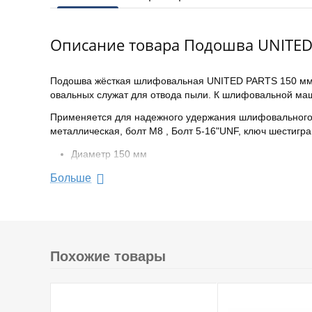
Описание товара Подошва UNITED
Подошва жёсткая шлифовальная UNITED PARTS 150 мм (
овальных служат для отвода пыли. К шлифовальной маш
Применяется для надежного удержания шлифовального к
металлическая, болт М8 , Болт 5-16"UNF, ключ шестигр
Диаметр 150 мм
Жесткость: жесткая
Больше
Количество отверстий 8+8
Крепление 8 мм
Габариты без упаковки 150x150x15 мм
Похожие товары