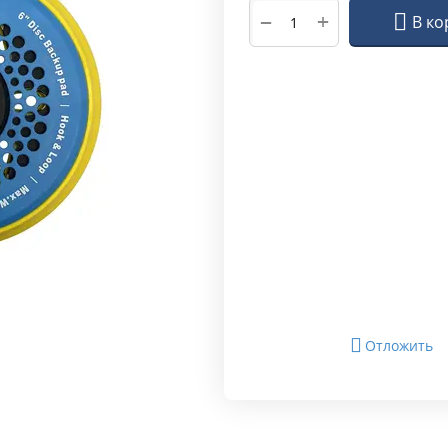
+
−
В ко
Отложить