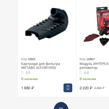
КОД:
22822
КОД:
120817
Картридж для фильтра
Модуль ИНТЕРС
METABO (631981000)
реноватор
0.0
0.0
В наличии
В наличии
1 880
₽
2 220
₽
2 260
₽