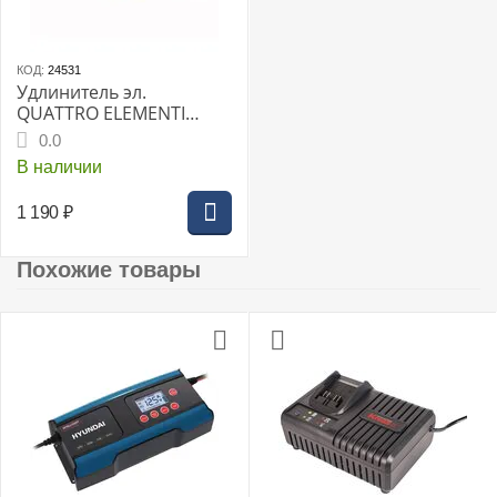
КОД:
24531
Удлинитель эл.
QUATTRO ELEMENTI
силовой У-20 20м
0.0
В наличии
1 190
₽
Похожие товары