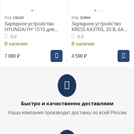
КОД:
136120
КОД:
113844
Зарядное устройство
Зарядное устройство
HYUNDAI HY 1510 для
KRESS KA3705, 20 В, 6A
АКБ 12В и 24В
100/240 В, 25/45 мин,
0.0
0.0
0.72 кг
В наличии
В наличии
7 990
₽
4 590
₽
Быстро и качественно доставляем
Наша компания производит доставку по всей России