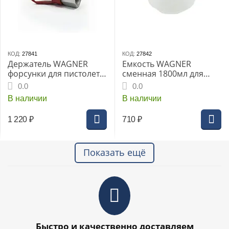
КОД:
27841
КОД:
27842
Держатель WAGNER
Емкость WAGNER
форсунки для пистолета
сменная 1800мл для
распылительного Gun
W867E
0.0
0.0
PP-05
В наличии
В наличии
1 220
₽
710
₽
Показать ещё
Быстро и качественно доставляем