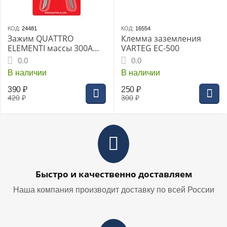
КОД:
24481
КОД:
16554
Зажим QUATTRO
Клемма заземления
ELEMENTI массы 300A
VARTEG EC-500
(блистер) (770-322)
0.0
0.0
В наличии
В наличии
390
₽
250
₽
420
₽
300
₽
Быстро и качественно доставляем
Наша компания производит доставку по всей России