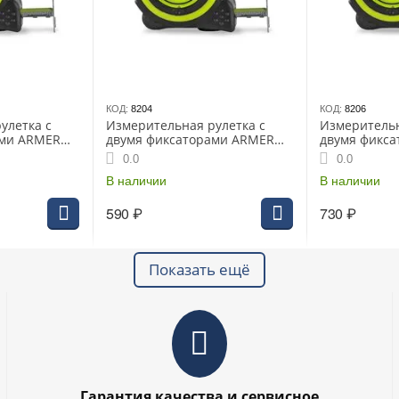
КОД:
8204
КОД:
8206
улетка с
Измерительная рулетка с
Измерительн
ами ARMERO
двумя фиксаторами ARMERO
двумя фикс
31)
5м х19мм (A101/251)
5м х25мм (A1
0.0
0.0
В наличии
В наличии
590
₽
730
₽
Показать ещё
Гарантия качества и сервисное