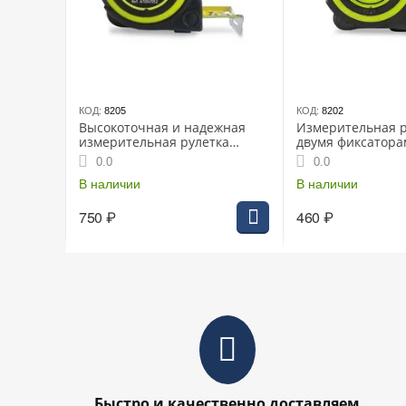
КОД:
8205
КОД:
8202
Высокоточная и надежная
Измерительная р
измерительная рулетка
двумя фиксатор
ARMERO 5м х25мм (A100/052)
3м х16мм (A101/2
0.0
0.0
В наличии
В наличии
750
₽
460
₽
Быстро и качественно доставляем