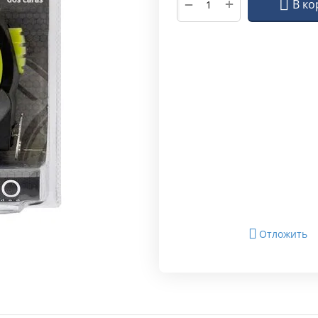
+
−
В ко
Отложить