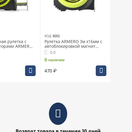
КОД:
8201
ая рулетка с
Рулетка ARMERO 3м х16мм с
аторами ARMERO
автоблокировкой магнит
01/252)
нейлон
0.0
В наличии
470
₽
Возврат товара в течение 30 дней