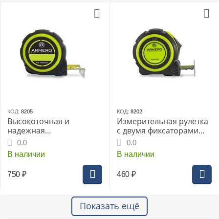
КОД:
8205
КОД:
8202
Высокоточная и
Измерительная рулетка
надежная
с двумя фиксаторами
измерительная рулетка
ARMERO 3м х16мм
0.0
0.0
ARMERO 5м х25мм
(A101/231)
В наличии
В наличии
(A100/052)
750
₽
460
₽
Показать ещё