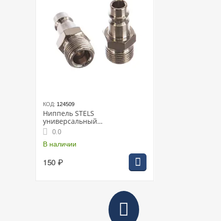
КОД:
124509
Ниппель STELS
универсальный
быстросъемный (папа)
0.0
внешняя резьба 3/8, 2 шт
В наличии
150
₽