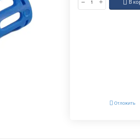
+
−
В ко
Отложить