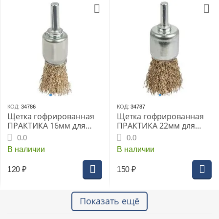
КОД:
34786
КОД:
34787
Щетка гофрированная
Щетка гофрированная
ПРАКТИКА 16мм для
ПРАКТИКА 22мм для
дрели кистеобразная
дрели кистеобразная
0.0
0.0
мягкая блистер (773-422)
мягкая блистер (773-439)
В наличии
В наличии
120
₽
150
₽
Показать ещё