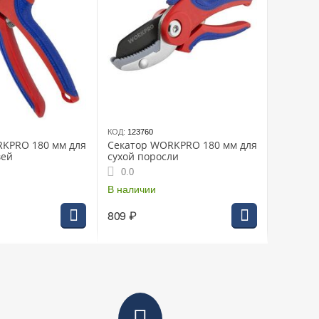
КОД:
123760
KPRO 180 мм для
Секатор WORKPRO 180 мм для
вей
сухой поросли
0.0
В наличии
809
₽