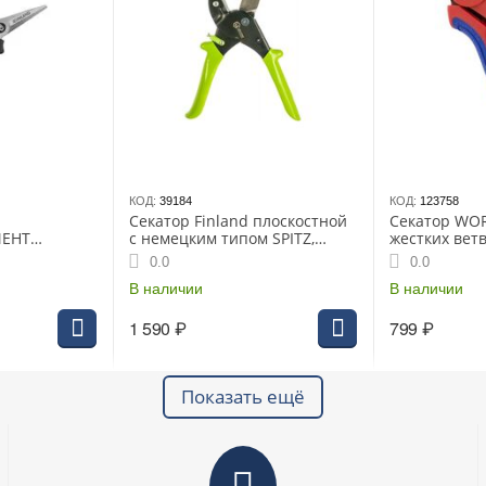
КОД:
39184
КОД:
123758
Секатор Finland плоскостной
Секатор WOR
МЕНТ
с немецким типом SPITZ,
жестких вет
 FINLAND,
диаметр реза 25 мм
0.0
0.0
кромка-22мм
В наличии
В наличии
1 590
₽
799
₽
Показать ещё