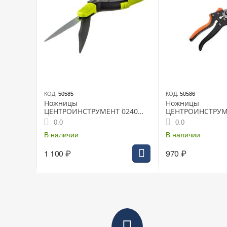
КОД:
50585
КОД:
50586
Ножницы
Ножницы
ЦЕНТРОИНСТРУМЕНТ 0240
ЦЕНТРОИНСТРУ
садовые для травы,
садовые д/цветов
0.0
0.0
поворотные 180°
длина-60мм реж.
В наличии
+фиксатор
В наличии
1 100
₽
970
₽