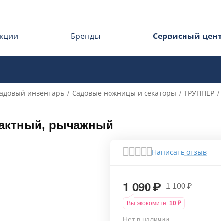
кции
Бренды
Сервисный цен
адовый инвентарь
Садовые ножницы и секаторы
ТРУППЕР
/
/
/
тактный, рычажный
Написать отзыв
1 090
₽
1 100
₽
Вы экономите:
10
₽
Нет в наличии