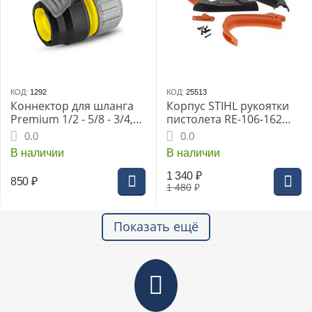
КОД:
1292
КОД:
25513
Коннектор для шланга
Корпус STIHL рукоятки
Premium 1/2 - 5/8 - 3/4,
пистолета RE-106-162
Karcher
нов. обр. (4915-500-6603)
0.0
0.0
В наличии
В наличии
1 340
₽
850
₽
1 480
₽
Показать ещё