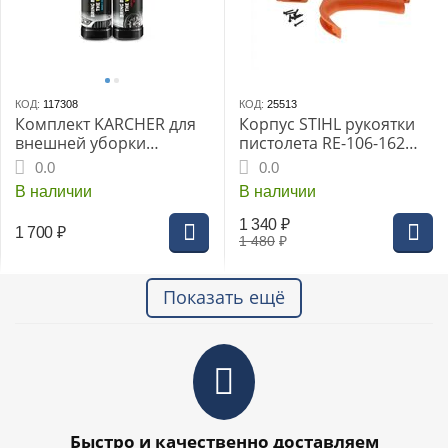
КОД:
117308
КОД:
25513
Комплект KARCHER для
Корпус STIHL рукоятки
внешней уборки
пистолета RE-106-162
автомобиля, включает
нов. обр. (4915-500-6603)
0.0
0.0
средство для удаления
В наличии
В наличии
следов насекомых и
средство для чистки
1 340
₽
1 700
₽
колёсных дисков
1 480
₽
объёмом 0,5 л.
Показать ещё
Быстро и качественно доставляем