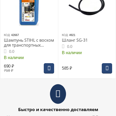
КОД:
42667
КОД:
4921
Шампунь STIHL с воском
Шланг SG-31
для транспортных
0.0
средств СС 100 1л. (РН
0.0
В наличии
4.5-5.5), пенящееся
В наличии
моющее средство для
удаления типичных
690
₽
585
₽
уличных загрязнений
710
₽
Быстро и качественно доставляем