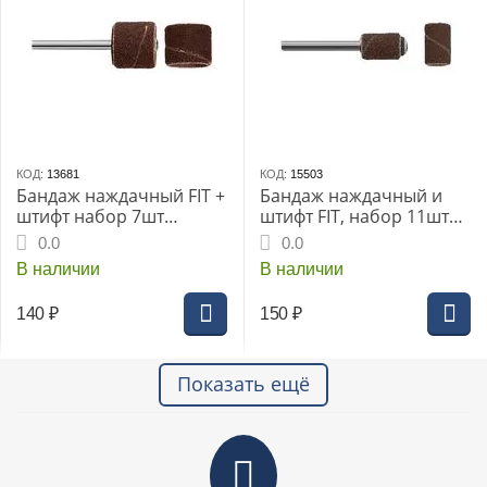
КОД:
13681
КОД:
15503
Бандаж наждачный FIT +
Бандаж наждачный и
штифт набор 7шт
штифт FIT, набор 11шт
(36910)
(36917)
0.0
0.0
В наличии
В наличии
140
₽
150
₽
Показать ещё