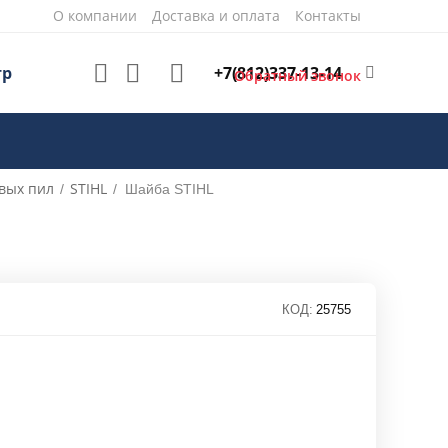
О компании
Доставка и оплата
Контакты
+7(812)337-13-14
тр
Обратный звонок
вых пил
STIHL
/
/
Шайба STIHL
КОД:
25755