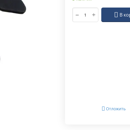
+
−
В ко
Отложить