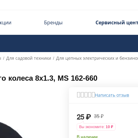
кции
Бренды
Сервисный цен
ы
Для садовой техники
Для цепных электрических и бензино
/
/
 колеса 8х1.3, MS 162-660
Написать отзыв
25
₽
35
₽
Вы экономите:
10
₽
В наличии