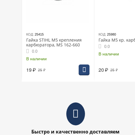
КОД:
25415
КОД:
25980
Гайка STIHL М5 крепления
Гайка М5 кр. кар
карбюратора, MS 162-660
0.0
0.0
В наличии
В наличии
19
₽
20
₽
25
₽
25
₽
Быстро и качественно доставляем