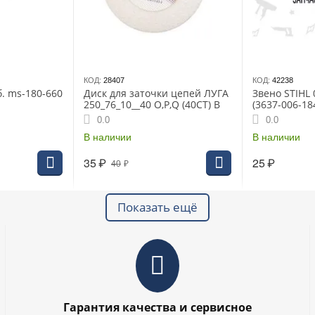
КОД:
28407
КОД:
42238
б. ms-180-660
Диск для заточки цепей ЛУГА
Звено STIHL 
250_76_10__40 O,P,Q (40СТ) В
(3637-006-18
0.0
0.0
В наличии
В наличии
35
₽
25
₽
40
₽
Показать ещё
Гарантия качества и сервисное