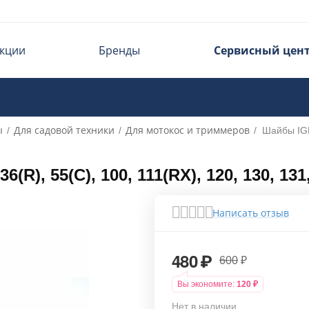
кции
Бренды
Сервисный цен
ы
Для садовой техники
Для мотокос и триммеров
/
/
/
Шайбы IGP
R), 55(C), 100, 111(RX), 120, 130, 13
Написать отзыв
480
₽
600
₽
Вы экономите:
120
₽
Нет в наличии