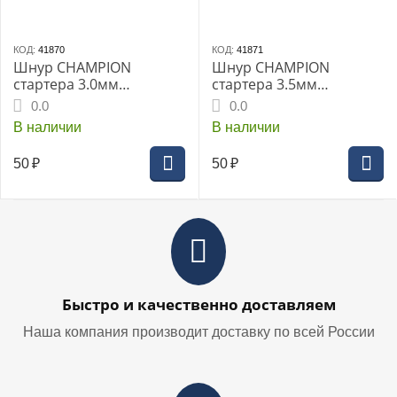
КОД:
41870
КОД:
41871
Шнур CHAMPION
Шнур CHAMPION
стартера 3.0мм
стартера 3.5мм
(бухта100м) C6001
(бухта100м) C6002
0.0
0.0
В наличии
В наличии
50
₽
50
₽
Быстро и качественно доставляем
Наша компания производит доставку по всей России