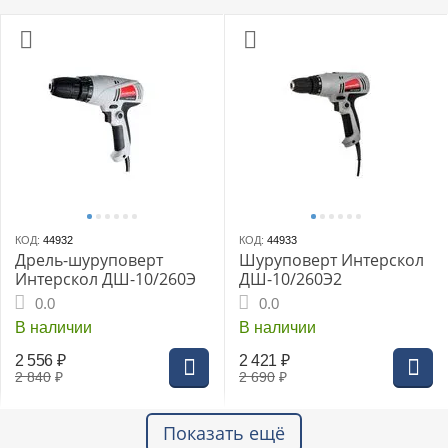
КОД:
44932
КОД:
44933
Дрель-шуруповерт
Шуруповерт Интерскол
Интерскол ДШ-10/260Э
ДШ-10/260Э2
0.0
0.0
В наличии
В наличии
2 556
₽
2 421
₽
2 840
₽
2 690
₽
Показать ещё