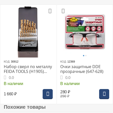
КОД:
30912
КОД:
12369
Набор сверл по металлу
Очки защитные DDE
FEIDA TOOLS (H1905)
прозрачные (647-628)
19шт, титан, 1-10мм
0.0
0.0
через 0.5мм,
В наличии
В наличии
металл.коробка с окном
280
₽
1 660
₽
290
₽
Похожие товары