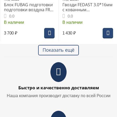
Блок FUBAG подготовки
Гвозди FEDAST 3.0*16мм
подготовки воздуха FRL
с кованным
1700 1/4" (190140)
наконечником Bullet
0.0
0.0
point для монтажного
В наличии
В наличии
пистолета (1000 шт/уп +
газовый баллон)
3 700
₽
1 430
₽
Показать ещё
Быстро и качественно доставляем
Наша компания производит доставку по всей России