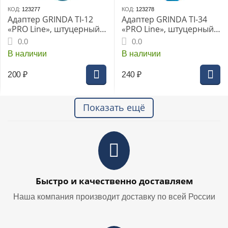
КОД:
123277
КОД:
123278
Адаптер GRINDA TI-12
Адаптер GRINDA TI-34
«PRO Line», штуцерный,с
«PRO Line», штуцерный,
внутреней резьбой 1/2",
с внутреней резьбой
0.0
0.0
на кран с хомутом, из
3/4", на кран с хомутом,
В наличии
В наличии
ударопрочного АБС
из ударопрочного АБС
пластика, (8-426320)
пластика, (8-426321)
200
₽
240
₽
Показать ещё
Быстро и качественно доставляем
Наша компания производит доставку по всей России