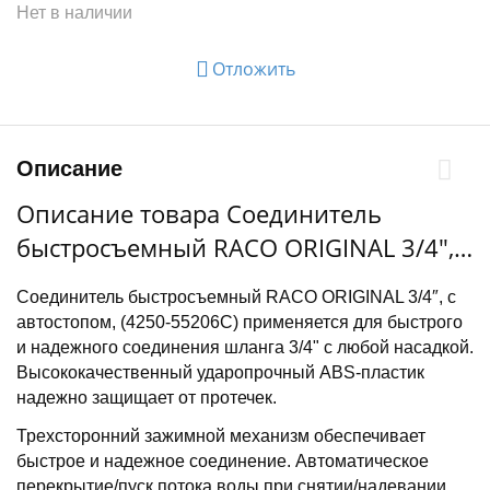
Нет в наличии
Отложить
Описание
Описание товара Соединитель
быстросъемный RACO ORIGINAL 3/4″, с
автостопом, для шланга, из ABS
Соединитель быстросъемный RACO ORIGINAL 3/4″, с
пластика (4250-55206C)
автостопом, (4250-55206C) применяется для быстрого
и надежного соединения шланга 3/4" с любой насадкой.
Высококачественный ударопрочный ABS-пластик
надежно защищает от протечек.
Трехсторонний зажимной механизм обеспечивает
быстрое и надежное соединение. Автоматическое
перекрытие/пуск потока воды при снятии/надевании