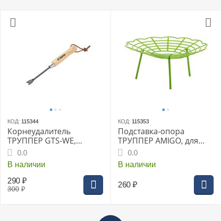
КОД:
115344
КОД:
115353
Корнеудалитель
Подставка-опора
ТРУППЕР GTS-WE,
ТРУППЕР AMIGO, для
деревянная ручка -150
клубники, 5 шт
0.0
0.0
мм, (15028)
В наличии
В наличии
290
₽
260
₽
300
₽