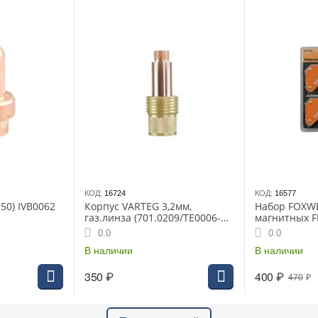
КОД:
16724
КОД:
16577
50) IVB0062
Корпус VARTEG 3,2мм,
Набор FOXWE
газ.линза (701.0209/ТЕ0006-
магнитных FI
32)
0.0
0.0
В наличии
В наличии
350
₽
400
₽
470
₽