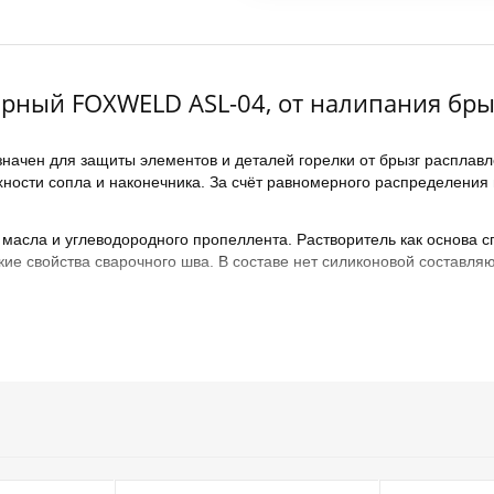
рный FOXWELD ASL-04, от налипания брызг
ачен для защиты элементов и деталей горелки от брызг расплавл
хности сопла и наконечника. За счёт равномерного распределения 
масла и углеводородного пропеллента. Растворитель как основа сп
ие свойства сварочного шва. В составе нет силиконовой составляю
специальные нейтральные араматизаторы, для определения сварщ
т дискомфорт в процессе работы. Спрей Foxweld ASL-04 не уступа
ия).
 400 мл, массой 330 грамм. Перед применением встряхнуть балло
родный пропеллент