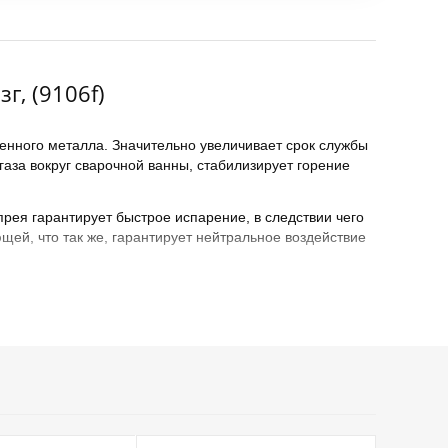
, (9106f)
енного металла. Значительно увеличивает срок службы
газа вокруг сварочной ванны, стабилизирует горение
рея гарантирует быстрое испарение, в следствии чего
щей, что так же, гарантирует нейтральное воздействие
иком, что поверхность уже обработана данным
ет по физическим и химическим свойствам аналогам
н. Жидкость наносить на холодные металлические