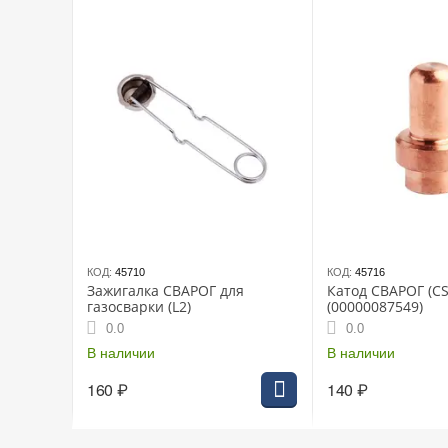
Основа раствора: растворитель
Наличие силикона: нет
Объём баллона 400 мл
Размеры 200х66 мм
Вес 330 гр
КОД:
45710
КОД:
45716
Зажигалка СВАРОГ для
Катод СВАРОГ (CS
газосварки (L2)
(00000087549)
0.0
0.0
В наличии
В наличии
160
₽
140
₽