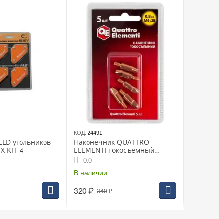
КОД:
24491
LD угольников
Наконечник QUATTRO
X KIT-4
ELEMENTI токосъемный
М6х28 0.8мм для горелки
0.0
полуавтомата (5шт блистер)
(771-237)
В наличии
320
₽
340
₽