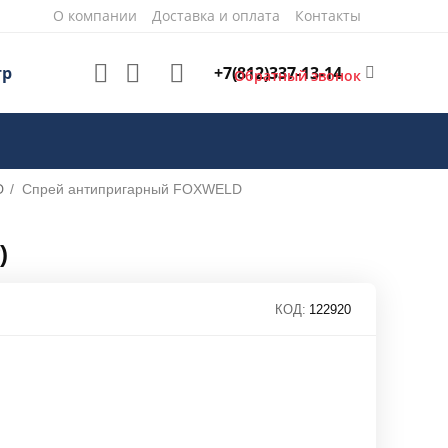
О компании
Доставка и оплата
Контакты
+7(812)337-13-14
тр
Обратный звонок
D
/
Спрей антипригарный FOXWELD
)
КОД:
122920