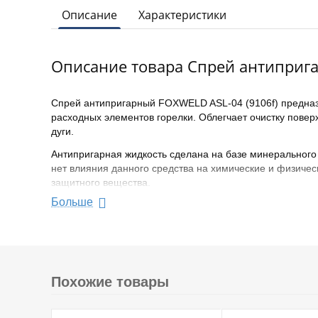
Описание
Характеристики
Описание товара Спрей антиприга
Спрей антипригарный FOXWELD ASL-04 (9106f) предназн
расходных элементов горелки. Облегчает очистку повер
дуги.
Антипригарная жидкость сделана на базе минерального 
нет влияния данного средства на химические и физическ
защитного вещества.
Больше
Антипригарный спрей Foxweld ASL-04 в составе имеет 
составом.
Запах спрея никак не раздражает рецепторы и не вноси
компаний Abicor Binzel (Германия) и TBi Classic (Герман
Спрей находится под давлением в баллончике ёмкостью
Похожие товары
поверхности.
Химический состав: минеральное масло, углеводо