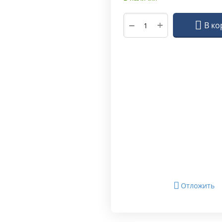
+
−
В ко
Отложить