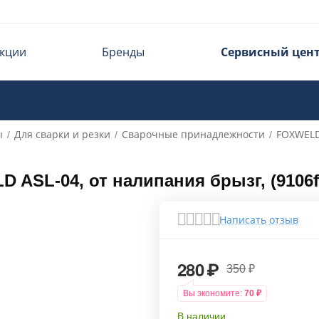
кции
Бренды
Сервисный цен
ы
Для сварки и резки
Сварочные принадлежности
FOXWEL
/
/
/
ASL-04, от налипания брызг, (9106f
Написать отзыв
280
₽
350
₽
Вы экономите:
70
₽
В наличии