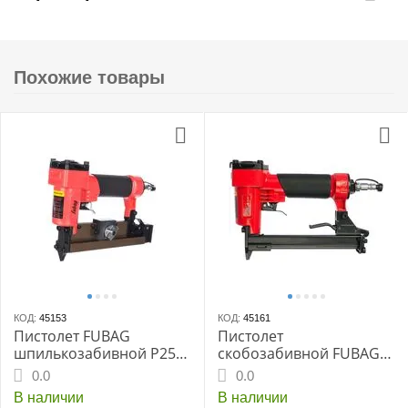
Похожие товары
КОД:
45153
КОД:
45161
Пистолет FUBAG
Пистолет
шпилькозабивной P25,
скобозабивной FUBAG
длина шпильки 10-25 мм
S1216, длина скобы 6-16
0.0
0.0
мм, 100 шт
В наличии
В наличии