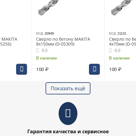
КОД:
20949
КОД:
21131
у MAKITA
Сверло по бетону MAKITA
Сверло по б
05256)
8х150мм (D-05309)
4х70мм (D-05
0.0
0.0
В наличии
В наличии
100
₽
100
₽
Показать ещё
Гарантия качества и сервисное