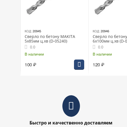
КОД:
20945
КОД:
20946
Сверло по бетону MAKITA
Сверло по бетон
5х85мм ц.хв (D-05240)
6х100мм ц.хв (D-
0.0
0.0
В наличии
В наличии
100
₽
120
₽
Быстро и качественно доставляем