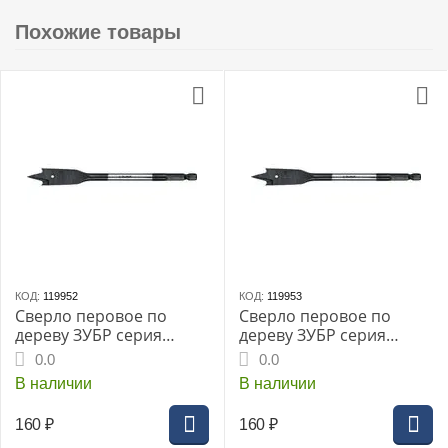
Похожие товары
КОД:
119952
КОД:
119953
Сверло перовое по
Сверло перовое по
дереву ЗУБР серия
дереву ЗУБР серия
«МАСТЕР», 10x152мм,
«МАСТЕР», 12x152мм,
0.0
0.0
HEX 1/4", (29505-10)
HEX 1/4", (29505-12)
В наличии
В наличии
160
₽
160
₽