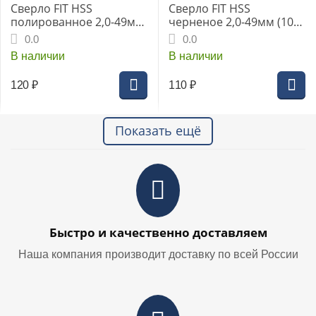
Сверло FIT HSS
Сверло FIT HSS
полированное 2,0-49мм
черненое 2,0-49мм (10
(10 шт) (33720i)
шт) (33520i)
0.0
0.0
В наличии
В наличии
120
₽
110
₽
Показать ещё
Быстро и качественно доставляем
Наша компания производит доставку по всей России