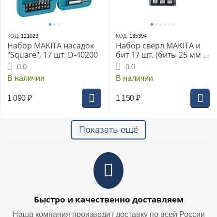
КОД:
121029
КОД:
135394
Набор MAKITA насадок
Набор сверл MAKITA и
"Square", 17 шт. D-40200
бит 17 шт. (биты 25 мм 7
шт.; битодержатель;
0.0
0.0
дерево/металл/бетон -
В наличии
В наличии
5, 6, 8 мм)
1 090
₽
1 150
₽
Показать ещё
Быстро и качественно доставляем
Наша компания производит доставку по всей России