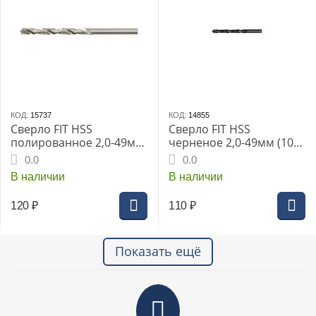
КОД:
15737
КОД:
14855
Сверло FIT HSS
Сверло FIT HSS
полированное 2,0-49мм
черненое 2,0-49мм (10
(10 шт) (33720i)
шт) (33520i)
0.0
0.0
В наличии
В наличии
120
₽
110
₽
Показать ещё