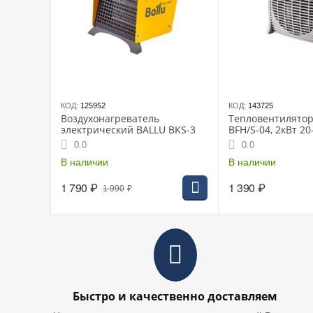
КОД:
125952
КОД:
143725
Воздухонагреватель
Тепловентилятор
электрический BALLU BKS-3
BFH/S-04, 2кВт 2
0.0
0.0
В наличии
В наличии
1 790
₽
1 390
₽
1 990
₽
Быстро и качественно доставляем