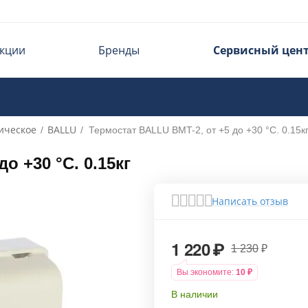
кции
Бренды
Сервисный цен
ическое
BALLU
/
/
Термостат BALLU BMT-2, от +5 до +30 °С. 0.15к
о +30 °С. 0.15кг
Написать отзыв
1 220
₽
1 230
₽
Вы экономите:
10
₽
В наличии