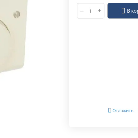
+
−
В ко
Отложить