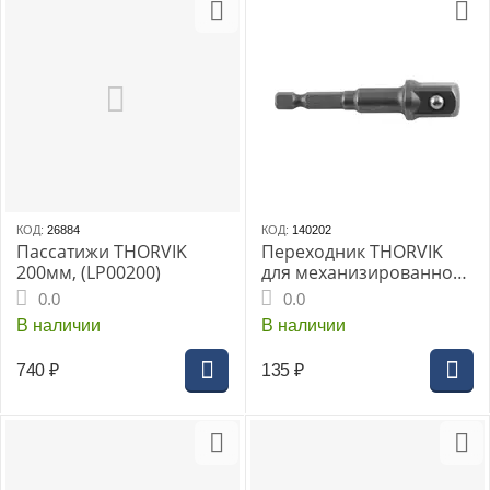
КОД:
26884
КОД:
140202
Пассатижи THORVIK
Переходник THORVIK
200мм, (LP00200)
для механизированного
инструмента HDR 1/4" X
0.0
0.0
SDR 1/2" (SH11A3)
В наличии
В наличии
740
₽
135
₽