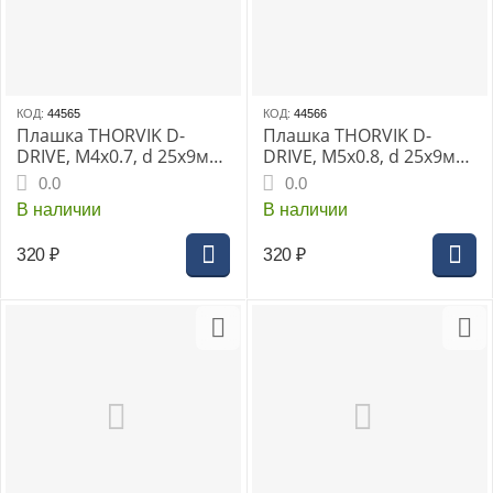
КОД:
44565
КОД:
44566
Плашка THORVIK D-
Плашка THORVIK D-
DRIVE, М4х0.7, d 25х9мм,
DRIVE, М5х0.8, d 25х9мм,
с направляющей в
с направляющей в
0.0
0.0
наборе, HSS, (MDG407)
наборе, HSS, (MDG508)
В наличии
В наличии
320
₽
320
₽