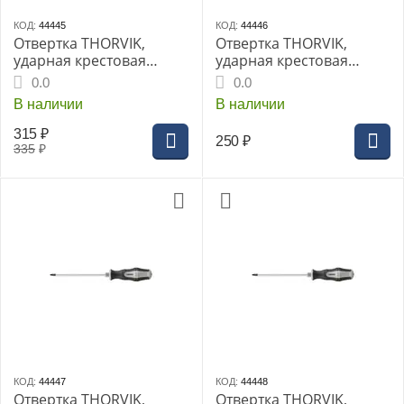
КОД:
44445
КОД:
44446
Отвертка THORVIK,
Отвертка THORVIK,
ударная крестовая
ударная крестовая
PH1x75 мм (SDPG175)
PH2x100 мм (SDPG210)
0.0
0.0
В наличии
В наличии
315
₽
250
₽
335
₽
КОД:
44447
КОД:
44448
Отвертка THORVIK,
Отвертка THORVIK,