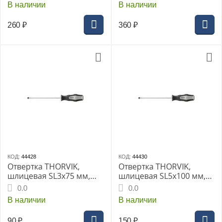
В наличии
В наличии
260
₽
360
₽
КОД:
44428
КОД:
44430
Отвертка THORVIK,
Отвертка THORVIK,
шлицевая SL3х75 мм,
шлицевая SL5х100 мм,
(SDL3075)
(SDL5100)
0.0
0.0
В наличии
В наличии
90
₽
150
₽