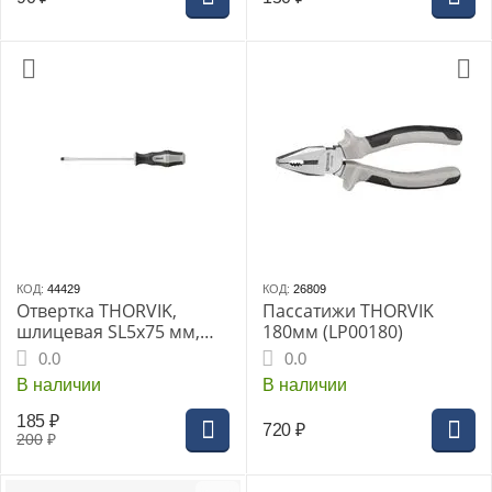
КОД:
44429
КОД:
26809
Отвертка THORVIK,
Пассатижи THORVIK
шлицевая SL5х75 мм,
180мм (LP00180)
(SDL5075)
0.0
0.0
В наличии
В наличии
185
₽
720
₽
200
₽