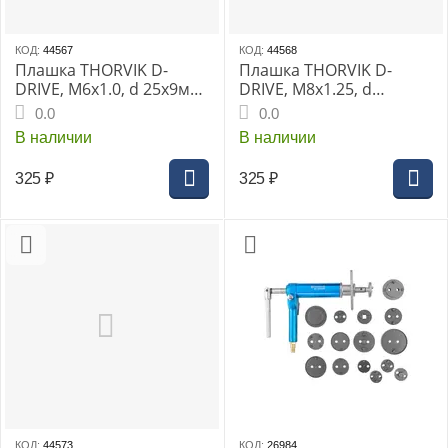
КОД:
44567
КОД:
44568
Плашка THORVIK D-
Плашка THORVIK D-
DRIVE, М6х1.0, d 25х9мм,
DRIVE, М8х1.25, d
с направляющей в
25х9мм, с
0.0
0.0
наборе, HSS, (MDG61)
направляющей в
В наличии
В наличии
наборе, HSS, (MDG8125)
325
₽
325
₽
КОД:
44573
КОД:
26984