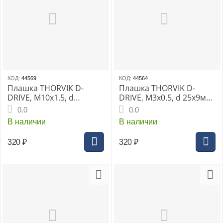
КОД:
44569
КОД:
44564
Плашка THORVIK D-
Плашка THORVIK D-
DRIVE, М10х1.5, d
DRIVE, М3х0.5, d 25х9мм,
25х9мм, с
с направляющей в
0.0
0.0
направляющей в
наборе, HSS, (MDG305)
В наличии
В наличии
наборе, HSS, (MDG1015)
320
₽
320
₽