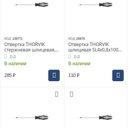
КОД:
139771
КОД:
26876
Отвертка THORVIK
Отвертка THORVIK
стержневая шлицевая,
шлицивая SL4х0,8x100
SL6х200 мм SDL6200
мм, (SDL4100)
0.0
0.0
В наличии
В наличии
285
₽
110
₽