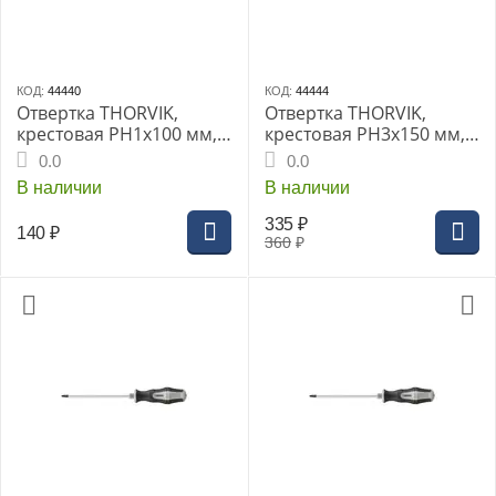
КОД:
44440
КОД:
44444
Отвертка THORVIK,
Отвертка THORVIK,
крестовая PH1x100 мм,
крестовая PH3x150 мм,
(SDP1100)
(SDP3150)
0.0
0.0
В наличии
В наличии
335
₽
140
₽
360
₽