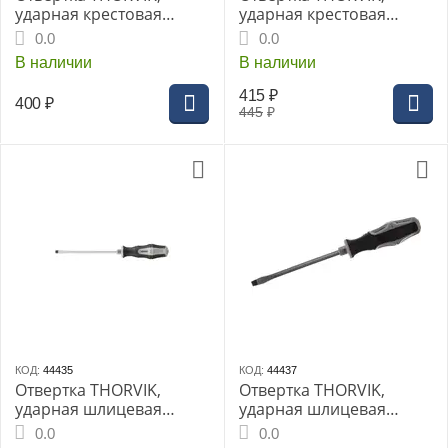
ударная крестовая
ударная крестовая
PH2x150 мм, (SDPG215)
PH2x200 мм, (SDPG220)
0.0
0.0
В наличии
В наличии
415
₽
400
₽
445
₽
КОД:
44435
КОД:
44437
Отвертка THORVIK,
Отвертка THORVIK,
ударная шлицевая
ударная шлицевая
SL6х100 мм, (SDLG610)
SL8х150 мм, (SDLG815)
0.0
0.0