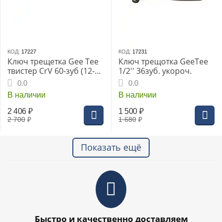
КОД:
17227
КОД:
17231
Ключ трещетка Gee Tee
Ключ трещотка GeeTee
твистер CrV 60-зуб (12-
1/2'' 36зуб. укороч.
6441-5)
0.0
0.0
В наличии
В наличии
2 406
₽
1 500
₽
2 700
₽
1 680
₽
Показать ещё
Быстро и качественно доставляем