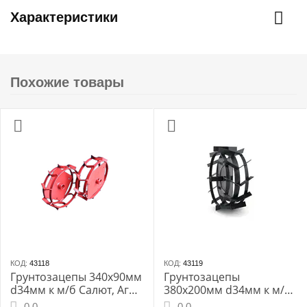
Характеристики
Похожие товары
КОД:
43118
КОД:
43119
Грунтозацепы 340х90мм
Грунтозацепы
d34мм к м/б Салют, Агат,
380х200мм d34мм к м/б
Фаворит
Салют, Агат, Фаворит
0.0
0.0