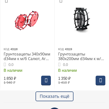
КОД:
43118
КОД:
43119
Грунтозацепы 340х90мм
Грунтозацепы
d34мм к м/б Салют, Агат,
380х200мм d34мм к м/б
Фаворит
Салют, Агат, Фаворит
0.0
0.0
В наличии
В наличии
1 850
₽
1 350
₽
1 940
₽
1 410
₽
Показать ещё