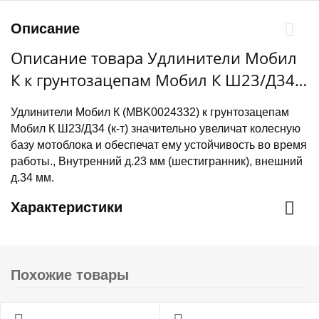
Описание
Описание товара Удлинители Мобил
К к грунтозацепам Мобил К Ш23/Д34
(к-т), внутренний д.23 мм
Удлинители Мобил К (MBK0024332) к грунтозацепам
(шестигранник), внешний д.34мм
Мобил К Ш23/Д34 (к-т) значительно увеличат колесную
базу мотоблока и обеспечат ему устойчивость во время
работы., Внутренний д.23 мм (шестигранник), внешний
д.34 мм.
Характеристики
Похожие товары