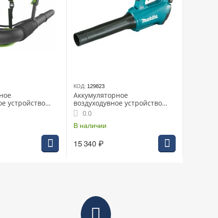
КОД:
129823
ное
Аккумуляторное
ое устройство
воздуходувное устройство
 GD60BPB,
MAKITA DUB184Z, LXT BL 18В,
0.0
 60 В, без АКБ и
плоская насадка, без АКБ и ЗУ
В наличии
15 340
₽