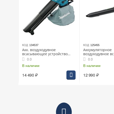
КОД:
134537
КОД:
125455
Акк. воздуходувное
Аккумуляторное
всасывающее устройство
воздуходувное 
MAKITA DUB187Z, LXT BL 18В,
устройство GRE
0.0
0.0
4,2 м³/мин, 64 м/с, мешок 25 л,
GD40BVII, 40В, бе
XPT, без АКБ и ЗУ
В наличии
В наличии
14 490
₽
12 990
₽