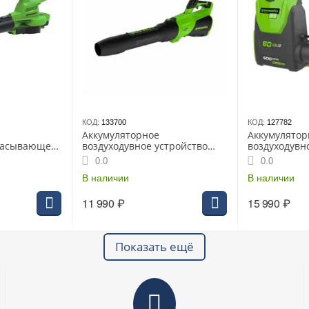
КОД:
133700
КОД:
127782
Аккумуляторное
Аккумулятор
всасывающее
воздуходувное устройство
воздуходувн
ENWORKS
GREENWORKS GD40BG3 (без
GREENWORKS
0.0
0.0
з АКБ и ЗУ
АКБ и ЗУ)
бесщеточный,
В наличии
ЗУ
В наличии
11 990
₽
15 990
₽
Показать ещё