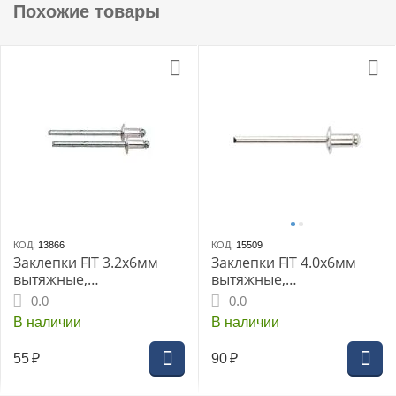
Похожие товары
КОД:
13866
КОД:
15509
Заклепки FIT 3.2х6мм
Заклепки FIT 4.0х6мм
вытяжные,
вытяжные,
алюминиевые 50шт
алюминиевые 50шт.
0.0
0.0
(MU) (23736i)
В наличии
В наличии
55
₽
90
₽