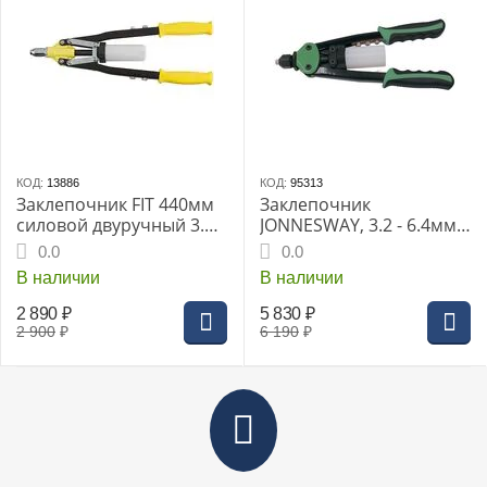
КОД:
13886
КОД:
95313
Заклепочник FIT 440мм
Заклепочник
силовой двуручный 3.2-
JONNESWAY, 3.2 - 6.4мм,
6.4мм (32058i)
ручной рычажный
0.0
0.0
индустриальный (V2102)
В наличии
В наличии
2 890
₽
5 830
₽
2 900
₽
6 190
₽